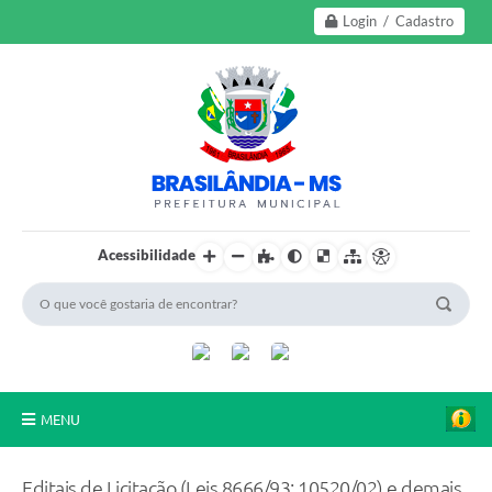
Login / Cadastro
Acessibilidade
MENU
A Nossa Cidade
Editais de Licitação (Leis 8666/93; 10520/02) e demais