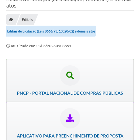
atos
Poder Executivo
Legislação
Editais
Transparência
Editais de Licitação (Leis 8666/93; 10520/02) e demais atos
Câmara Municipal
Atualizado em: 11/06/2026 às 08h51
Ouvidoria
e-SIC
Tributação
Diário Oficial
PNCP - PORTAL NACIONAL DE COMPRAS PÚBLICAS
Outros Editais
Plano de Contratações Anual
Portal da Privacidade
APLICATIVO PARA PREENCHIMENTO DE PROPOSTA