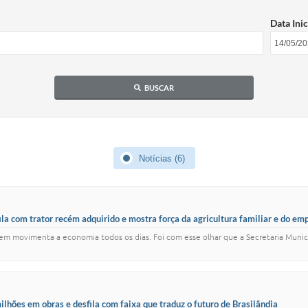
Data Inic
BUSCAR
Notícias (6)
ila com trator recém adquirido e mostra força da agricultura familiar e do e
movimenta a economia todos os dias. Foi com esse olhar que a Secretaria Municip
ilhões em obras e desfila com faixa que traduz o futuro de Brasilândia