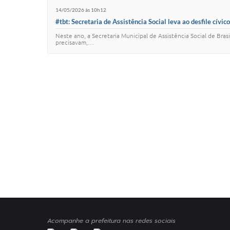
14/05/2026 às 10h12
#tbt: Secretaria de Assistência Social leva ao desfile cívi
Neste ano, a Secretaria Municipal de Assistência Social de Bra
precisavam,…
Acompanhe a prefeitura nas redes sociais