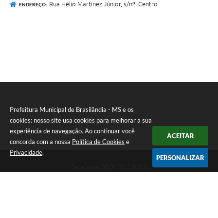
Rua Hélio Martinez Júnior, s/nº, Centro
ENDEREÇO:
Prefeitura Municipal de Brasilândia - MS e os
cookies: nosso site usa cookies para melhorar a sua
experiência de navegação. Ao continuar você
ACEITAR
concorda com a nossa
Política de Cookies
e
Privacidade
.
PERSONALIZAR
Telefone: 0800 067 0053
Endereço: Rua Elviro Mancini, n° 530, Centro | CEP: 79670-000
Atendimento das 07:00 até 13:00 (MS)
CNPJ: 03.184.058/0001-20
Prefeitura Municipal de Brasilândia - MS