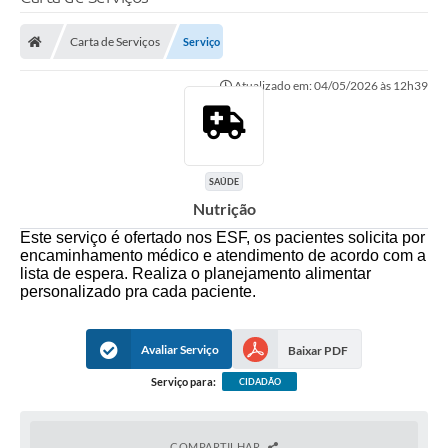
Poder Executivo
Carta de Serviços
Serviço
Legislação
Atualizado em: 04/05/2026 às 12h39
Transparência
Câmara Municipal
Ouvidoria
SAÚDE
Nutrição
e-SIC
Este serviço é ofertado nos ESF, os pacientes solicita por
Tributação
encaminhamento médico e atendimento de acordo com a
lista de espera. Realiza o planejamento alimentar
personalizado pra cada paciente.
Diário Oficial
Outros Editais
Avaliar Serviço
Baixar PDF
Plano de Contratações Anual
Serviço para:
CIDADÃO
Portal da Privacidade
COMPARTILHAR