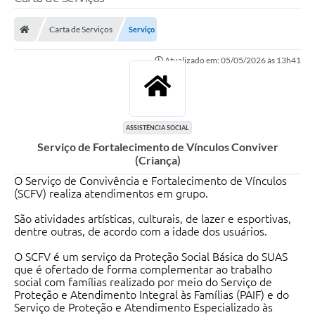
Poder Executivo
Carta de Serviços
Serviço
Legislação
Atualizado em: 05/05/2026 às 13h41
Transparência
Câmara Municipal
Ouvidoria
ASSISTÊNCIA SOCIAL
Serviço de Fortalecimento de Vínculos Conviver
e-SIC
(Criança)
Tributação
​O Serviço de Convivência e Fortalecimento de Vínculos
(SCFV) realiza atendimentos em grupo.
Diário Oficial
São atividades artísticas, culturais, de lazer e esportivas,
dentre outras, de acordo com a idade dos usuários.
Outros Editais
O SCFV é um serviço da Proteção Social Básica do SUAS
Plano de Contratações Anual
que é ofertado de forma complementar ao trabalho
social com famílias realizado por meio do Serviço de
Portal da Privacidade
Proteção e Atendimento Integral às Famílias (PAIF) e do
Serviço de Proteção e Atendimento Especializado às