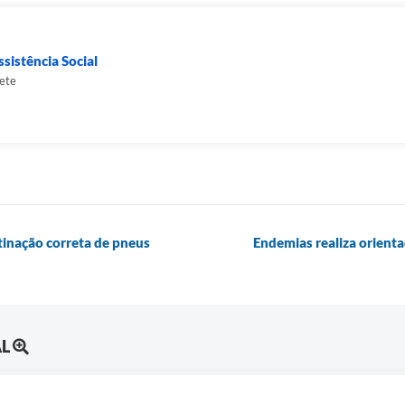
sistência Social
ete
tinação correta de pneus
Endemias realiza orient
AL