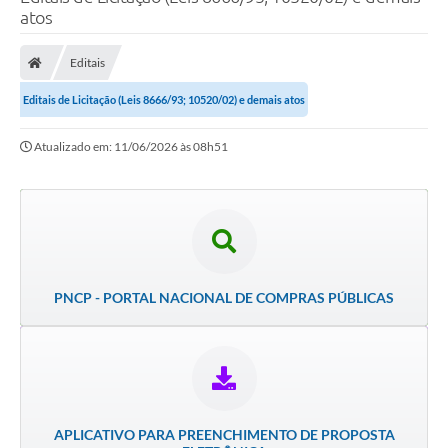
atos
Poder Executivo
Legislação
Editais
Transparência
Editais de Licitação (Leis 8666/93; 10520/02) e demais atos
Câmara Municipal
Atualizado em: 11/06/2026 às 08h51
Ouvidoria
e-SIC
Tributação
Diário Oficial
PNCP - PORTAL NACIONAL DE COMPRAS PÚBLICAS
Outros Editais
Plano de Contratações Anual
Portal da Privacidade
APLICATIVO PARA PREENCHIMENTO DE PROPOSTA