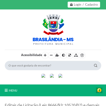
Login / Cadastro
Acessibilidade
MENU
A Nossa Cidade
Editais de Licitação (Leis 8666/93; 10520/02) e demais