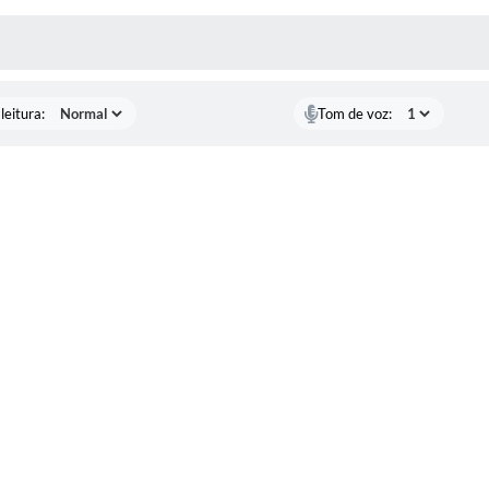
AS MÍDIAS
leitura:
Tom de voz: