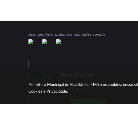
Acompanhe a prefeitura nas redes sociais
Newsletter
Cadastre-se e Receba Informativos
Prefeitura Municipal de Brasilândia - MS e os cookies: nosso 
da Prefeitura
Cookies
e
Privacidade
.
CADASTRAR
Versã