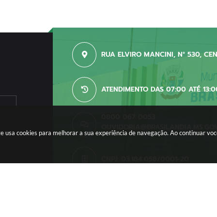
RUA ELVIRO MANCINI, N° 530, CE
ATENDIMENTO DAS 07:00 ATÉ 13:0
0800 067 0053
OUVIDORIA@BRASILANDIA.MS.GO
site usa cookies para melhorar a sua experiência de navegação. Ao continuar v
CNPJ: 03.184.058/0001-20
o do Sistema:
3.5.3 - 19/06/2026
Portal atualizado em:
06/08