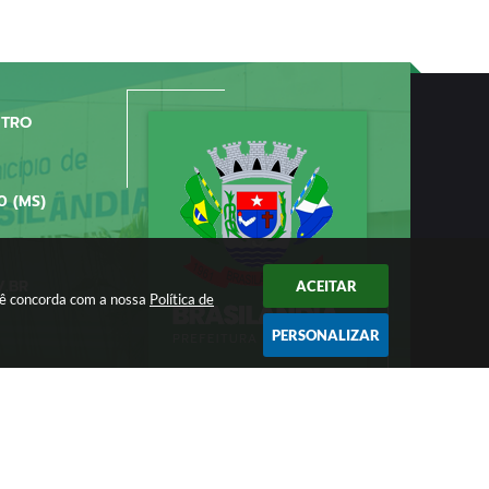
NTRO
0 (MS)
V.BR
ACEITAR
ocê concorda com a nossa
Política de
PERSONALIZAR
/2026 11:11