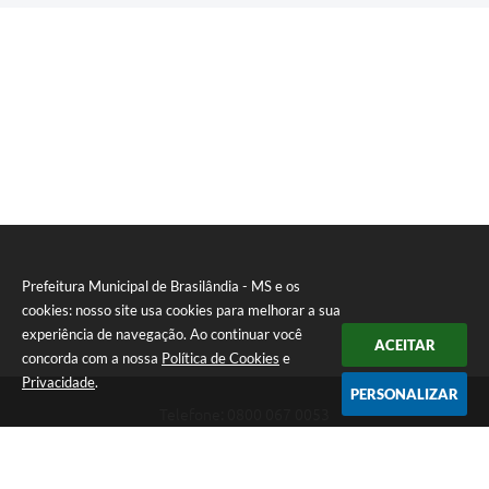
Prefeitura Municipal de Brasilândia - MS e os
cookies: nosso site usa cookies para melhorar a sua
experiência de navegação. Ao continuar você
ACEITAR
concorda com a nossa
Política de Cookies
e
Privacidade
.
PERSONALIZAR
Telefone: 0800 067 0053
Endereço: Rua Elviro Mancini, n° 530, Centro | CEP: 79670-000
Atendimento das 07:00 até 13:00 (MS)
CNPJ: 03.184.058/0001-20