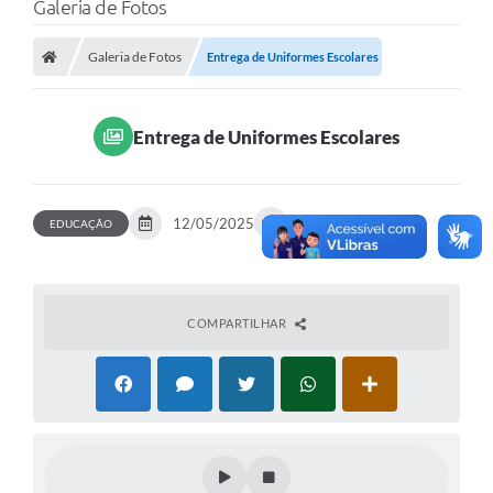
Galeria de Fotos
Poder Executivo
Galeria de Fotos
Entrega de Uniformes Escolares
Legislação
Transparência
Entrega de Uniformes Escolares
Câmara Municipal
Ouvidoria
12/05/2025
29 fotos
EDUCAÇÃO
e-SIC
Tributação
Diário Oficial
COMPARTILHAR
Outros Editais
Plano de Contratações Anual
Portal da Privacidade