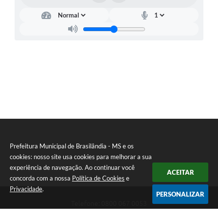
PNAB (Política Nacional Aldir Blanc)
Formulário
Agenda
Contato
Prefeitura Municipal de Brasilândia - MS e os
cookies: nosso site usa cookies para melhorar a sua
experiência de navegação. Ao continuar você
ACEITAR
concorda com a nossa
Política de Cookies
e
Privacidade
.
PERSONALIZAR
Telefone: 0800 067 0053
Endereço: Rua Elviro Mancini, n° 530, Centro | CEP: 79670-000