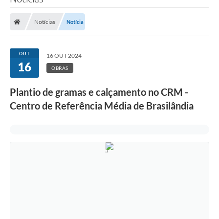
Poder Executivo
Notícias
Notícia
Legislação
Transparência
OUT
16 OUT 2024
16
Câmara Municipal
OBRAS
Ouvidoria
Plantio de gramas e calçamento no CRM -
Centro de Referência Média de Brasilândia
e-SIC
Tributação
Diário Oficial
Outros Editais
Plano de Contratações Anual
Portal da Privacidade