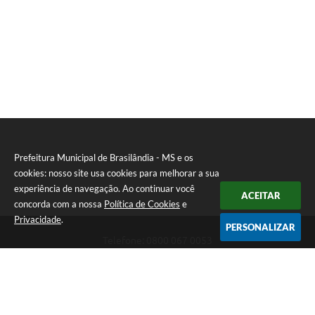
Prefeitura Municipal de Brasilândia - MS e os
cookies: nosso site usa cookies para melhorar a sua
experiência de navegação. Ao continuar você
ACEITAR
concorda com a nossa
Política de Cookies
e
Privacidade
.
PERSONALIZAR
Telefone: 0800 067 0053
Endereço: Rua Elviro Mancini, n° 530, Centro | CEP: 79670-000
Atendimento das 07:00 até 13:00 (MS)
CNPJ: 03.184.058/0001-20
Prefeitura Municipal de Brasilândia - MS