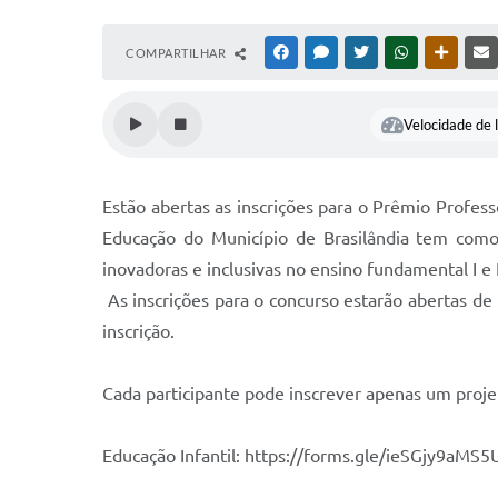
COMPARTILHAR
FACEBOOK
MESSENGER
TWITTER
WHATSAPP
OUTRAS
Velocidade de l
Estão abertas as inscrições para o Prêmio Profess
Educação do Município de Brasilândia tem como
inovadoras e inclusivas no ensino fundamental I e I
As inscrições para o concurso estarão abertas de
inscrição.
Cada participante pode inscrever apenas um projeto
Educação Infantil: https://forms.gle/ieSGjy9aM