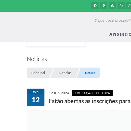
A+
A
A Nossa 
Notícias
Principal
Notícias
Notícia
JUN
12 JUN 2024
EDUCAÇÃO E CULTURA
12
Estão abertas as inscrições par