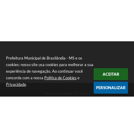
Prefeitura Municipal de Brasilândia - MS e os
cookies: nosso site usa cookies para melhorar a sua
experiência de navegação. Ao continuar você
ACEITAR
concorda com a nossa
Política de Cookies
e
Privacidade
.
PERSONALIZAR
Telefone: 0800 067 0053
Endereço: Rua Elviro Mancini, n° 530, Centro | CEP: 79670-000
Atendimento das 07:00 até 13:00 (MS)
CNPJ: 03.184.058/0001-20
Prefeitura Municipal de Brasilândia - MS