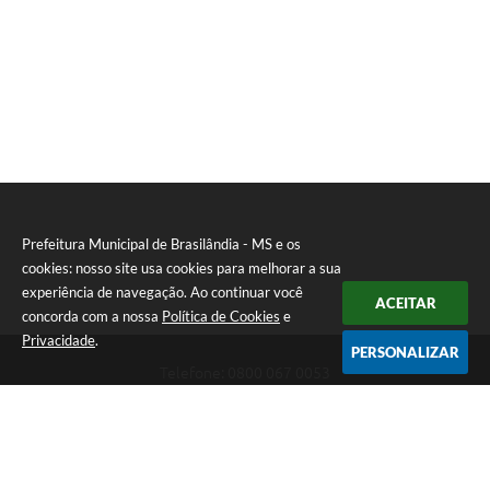
Prefeitura Municipal de Brasilândia - MS e os
cookies: nosso site usa cookies para melhorar a sua
experiência de navegação. Ao continuar você
ACEITAR
concorda com a nossa
Política de Cookies
e
Privacidade
.
PERSONALIZAR
Telefone: 0800 067 0053
Endereço: Rua Elviro Mancini, n° 530, Centro | CEP: 79670-000
Atendimento das 07:00 até 13:00 (MS)
CNPJ: 03.184.058/0001-20
Prefeitura Municipal de Brasilândia - MS