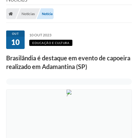
Poder Executivo
Notícias
Notícia
Legislação
Transparência
OUT
10 OUT 2023
10
Câmara Municipal
EDUCAÇÃO E CULTURA
Ouvidoria
Brasilândia é destaque em evento de capoeira
realizado em Adamantina (SP)
e-SIC
Tributação
Diário Oficial
Outros Editais
Plano de Contratações Anual
Portal da Privacidade