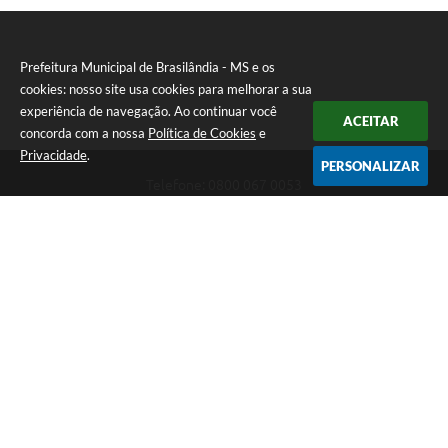
Prefeitura Municipal de Brasilândia - MS e os
cookies: nosso site usa cookies para melhorar a sua
experiência de navegação. Ao continuar você
ACEITAR
concorda com a nossa
Política de Cookies
e
Privacidade
.
PERSONALIZAR
Telefone: 0800 067 0053
Endereço: Rua Elviro Mancini, n° 530, Centro | CEP: 79670-000
Atendimento das 07:00 até 13:00 (MS)
CNPJ: 03.184.058/0001-20
Prefeitura Municipal de Brasilândia - MS
Versão do Sistema:
3.5.3 - 19/06/2026
Portal atualizado em:
06/08/2026 11:11
Dados Abertos
Copyright Instar - 2006-2026. Todos os direitos reservados -
Instar Tecnologia