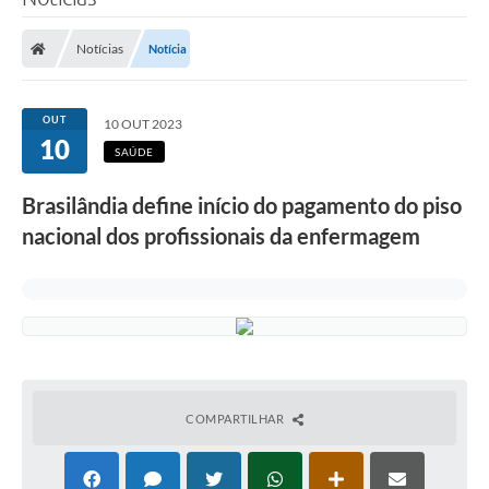
Poder Executivo
Notícias
Notícia
Legislação
Transparência
OUT
10 OUT 2023
10
Câmara Municipal
SAÚDE
Ouvidoria
Brasilândia define início do pagamento do piso
nacional dos profissionais da enfermagem
e-SIC
Tributação
Diário Oficial
Outros Editais
Plano de Contratações Anual
COMPARTILHAR
Portal da Privacidade