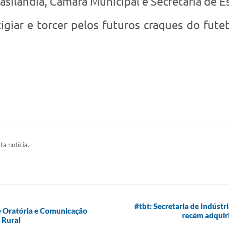
asilândia, Câmara Municipal e Secretaria de E
igiar e torcer pelos futuros craques do fute
ta notícia.
#tbt: Secretaria de Indústr
de Oratória e Comunicação
recém adquiri
 Rural