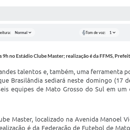
 MÍDIAS
RECEBA NOTÍCIAS
eitura:
Tom de voz:
s 9h no Estádio Clube Master; realização é da FFMS, Prefei
randes talentos e, também, uma ferramenta pod
 que Brasilândia sediará neste domingo (17 d
 seis equipes de Mato Grosso do Sul em um d
be Master, localizado na Avenida Manoel Vic
 realização é da Federação de Futebol de Mato