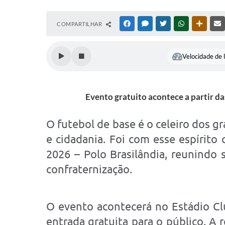
COMPARTILHAR
FACEBOOK
MESSENGER
TWITTER
WHATSAPP
OUTRAS
Velocidade de l
Evento gratuito acontece a partir da
O futebol de base é o celeiro dos g
e cidadania. Foi com esse espírito
2026 – Polo Brasilândia, reunindo
confraternização.
O evento acontecerá no Estádio Clu
entrada gratuita para o público. A