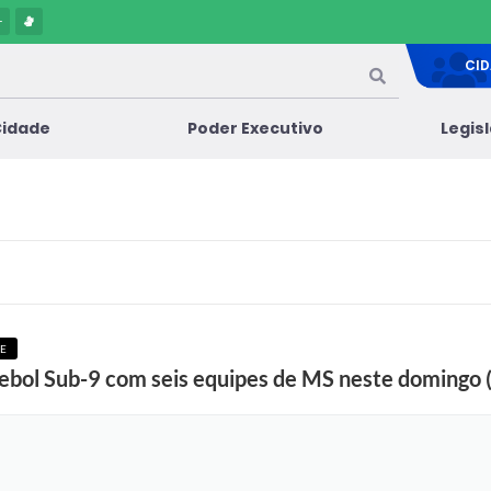
-
CI
Cidade
Poder Executivo
Legis
E
utebol Sub-9 com seis equipes de MS neste domingo 