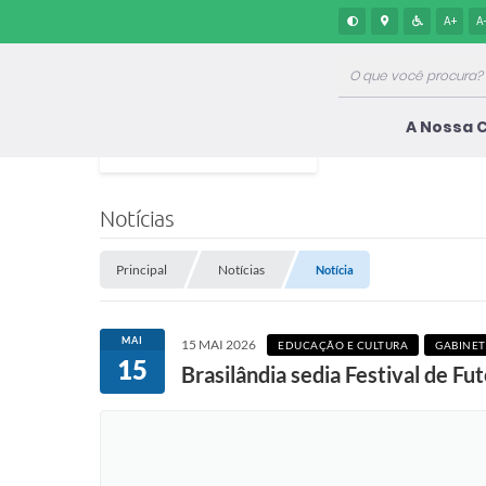
A+
A
A Nossa 
Notícias
Principal
Notícias
Notícia
MAI
15 MAI 2026
EDUCAÇÃO E CULTURA
GABINET
15
Brasilândia sedia Festival de F