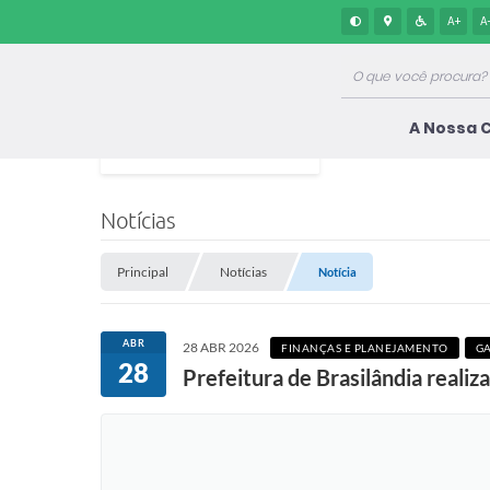
A+
A
A Nossa 
Notícias
Principal
Notícias
Notícia
ABR
28 ABR 2026
FINANÇAS E PLANEJAMENTO
GA
28
Prefeitura de Brasilândia reali