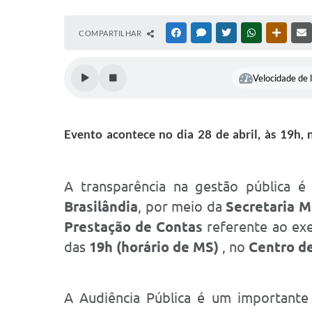
COMPARTILHAR
FACEBOOK
MESSENGER
TWITTER
WHATSAPP
OUTRAS
Velocidade de l
Evento acontece no dia 28 de abril, às 19h,
A transparência na gestão pública 
Brasilândia
, por meio da
Secretaria M
Prestação de Contas
referente ao exe
das
19h (horário de MS)
, no
Centro de
A Audiência Pública é um important