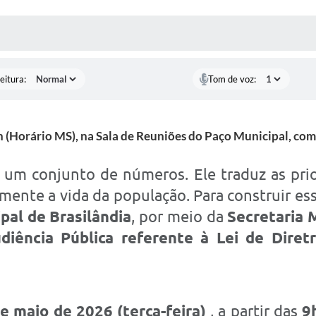
 MÍDIAS
RECEBA NOTÍCIAS
eitura:
Tom de voz:
9h (Horário MS), na Sala de Reuniões do Paço Municipal, co
um conjunto de números. Ele traduz as pri
mente a vida da população. Para construir e
pal de Brasilândia
, por meio da
Secretaria 
diência Pública referente à Lei de Diret
e maio de 2026 (terça-feira)
, a partir das
9