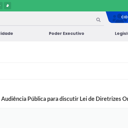
-
CI
Cidade
Poder Executivo
Legis
M
u
n
i
c
í
p
i
a Audiência Pública para discutir Lei de Diretrizes
o
d
e
B
r
a
s