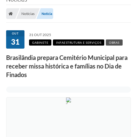
Poder Executivo
Notícias
Notícia
Legislação
Transparência
OUT
31 OUT 2025
31
Câmara Municipal
GABINETE
INFAESTRUTURA E SERVIÇOS
OBRAS
Ouvidoria
Brasilândia prepara Cemitério Municipal para
receber missa histórica e famílias no Dia de
e-SIC
Finados
Tributação
Diário Oficial
Outros Editais
Plano de Contratações Anual
Portal da Privacidade