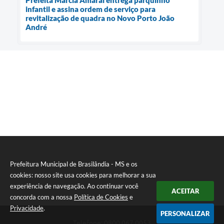
Prefeita Márcia Amaral entrega parquinho
infantil e assina ordem de serviço para
revitalização de quadra no Novo Porto João
André
Prefeitura Municipal de Brasilândia - MS e os
cookies: nosso site usa cookies para melhorar a sua
experiência de navegação. Ao continuar você
ACEITAR
concorda com a nossa
Política de Cookies
e
Privacidade
.
PERSONALIZAR
Telefone: 0800 067 0053