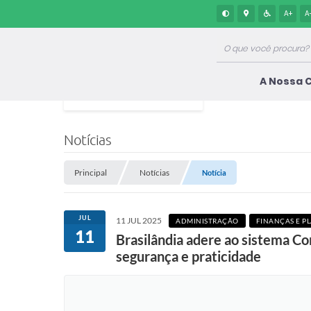
A+
A
A Nossa 
Notícias
Principal
Notícias
Notícia
JUL
11 JUL 2025
ADMINISTRAÇÃO
FINANÇAS E 
11
Brasilândia adere ao sistema Co
segurança e praticidade