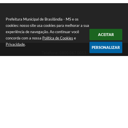
Prefeitura Municipal de Brasilândia - MS e os
cookies: nosso site usa cookies para melhorar a sua
experiência de navegação. Ao continuar você
ACEITAR
concorda com a nossa
Política de Cookies
e
Privacidade
.
PERSONALIZAR
Telefone: 0800 067 0053
Endereço: Rua Elviro Mancini, n° 530, Centro | CEP: 79670-000
Atendimento das 07:00 até 13:00 (MS)
CNPJ: 03.184.058/0001-20
Prefeitura Municipal de Brasilândia - MS
Versão do Sistema:
3.5.3 - 19/06/2026
Portal atualizado em:
06/08/2026 11:11
Dados Abertos
Copyright Instar - 2006-2026. Todos os direitos reservados -
Instar Tecnologia