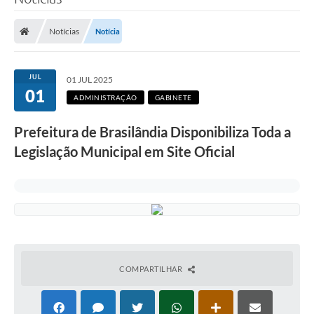
Poder Executivo
Notícias
Notícia
Legislação
Transparência
JUL
01 JUL 2025
01
Câmara Municipal
ADMINISTRAÇÃO
GABINETE
Ouvidoria
Prefeitura de Brasilândia Disponibiliza Toda a
Legislação Municipal em Site Oficial
e-SIC
Tributação
Diário Oficial
Outros Editais
Plano de Contratações Anual
COMPARTILHAR
Portal da Privacidade