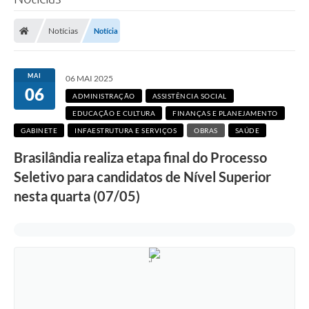
Poder Executivo
Notícias
Notícia
Legislação
Transparência
MAI
06 MAI 2025
06
Câmara Municipal
ADMINISTRAÇÃO
ASSISTÊNCIA SOCIAL
EDUCAÇÃO E CULTURA
FINANÇAS E PLANEJAMENTO
Ouvidoria
GABINETE
INFAESTRUTURA E SERVIÇOS
OBRAS
SAÚDE
e-SIC
Brasilândia realiza etapa final do Processo
Seletivo para candidatos de Nível Superior
Tributação
nesta quarta (07/05)
Diário Oficial
Outros Editais
Plano de Contratações Anual
Portal da Privacidade