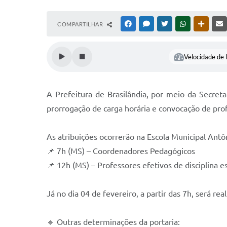
COMPARTILHAR
FACEBOOK
MESSENGER
TWITTER
WHATSAPP
OUTRAS
Velocidade de l
A Prefeitura de Brasilândia, por meio da Secret
prorrogação de carga horária e convocação de prof
As atribuições ocorrerão na Escola Municipal Antô
📌 7h (MS) – Coordenadores Pedagógicos
📌 12h (MS) – Professores efetivos de disciplina es
Já no dia 04 de fevereiro, a partir das 7h, será r
🔹 Outras determinações da portaria: