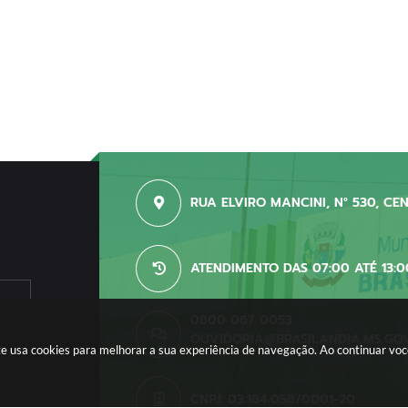
RUA ELVIRO MANCINI, N° 530, CE
ATENDIMENTO DAS 07:00 ATÉ 13:0
0800 067 0053
OUVIDORIA@BRASILANDIA.MS.GO
site usa cookies para melhorar a sua experiência de navegação. Ao continuar v
CNPJ: 03.184.058/0001-20