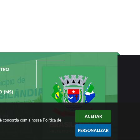
NTRO
0 (MS)
V.BR
ACEITAR
ocê concorda com a nossa
Política de
PERSONALIZAR