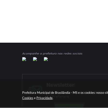
Acompanhe a prefeitura nas redes sociais
Newsletter
Cadastre-se e Receba Informativos
Prefeitura Municipal de Brasilândia - MS e os cookies: nosso 
da Prefeitura
Cookies
e
Privacidade
.