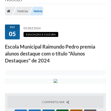
Poder Executivo
Notícias
Notícia
Legislação
Transparência
DEZ
05 DEZ 2024
05
Câmara Municipal
EDUCAÇÃO E CULTURA
Ouvidoria
Escola Municipal Raimundo Pedro premia
alunos destaque com o título "Alunos
e-SIC
Destaques" de 2024
Tributação
Diário Oficial
Outros Editais
Plano de Contratações Anual
Portal da Privacidade
COMPARTILHAR