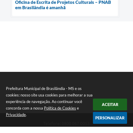
Oficina de Escrita de Projetos Culturais – PNAB
em Brasilândia é amanhã
Prefeitura Municipal de Brasilândia - MS e os
cookies: nosso site usa cookies para melhorar a sua
experiência de navegação. Ao continuar você
ACEITAR
concorda com a nossa
Política de Cookies
e
Privacidade
.
PERSONALIZAR
Telefone: 0800 067 0053
Endereço: Rua Elviro Mancini, n° 530, Centro | CEP: 79670-000