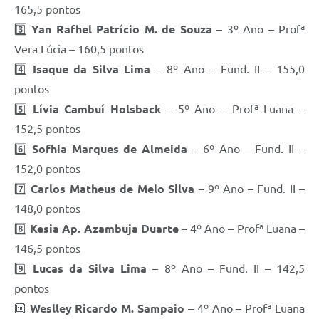
165,5 pontos
3️⃣
Yan Rafhel Patrício M. de Souza
– 3º Ano – Profª
Vera Lúcia – 160,5 pontos
4️⃣
Isaque da Silva Lima
– 8º Ano – Fund. II – 155,0
pontos
5️⃣
Lívia Cambuí Holsback
– 5º Ano – Profª Luana –
152,5 pontos
6️⃣
Sofhia Marques de Almeida
– 6º Ano – Fund. II –
152,0 pontos
7️⃣
Carlos Matheus de Melo Silva
– 9º Ano – Fund. II –
148,0 pontos
8️⃣
Kesia Ap. Azambuja Duarte
– 4º Ano – Profª Luana –
146,5 pontos
9️⃣
Lucas da Silva Lima
– 8º Ano – Fund. II – 142,5
pontos
🔟
Weslley Ricardo M. Sampaio
– 4º Ano – Profª Luana