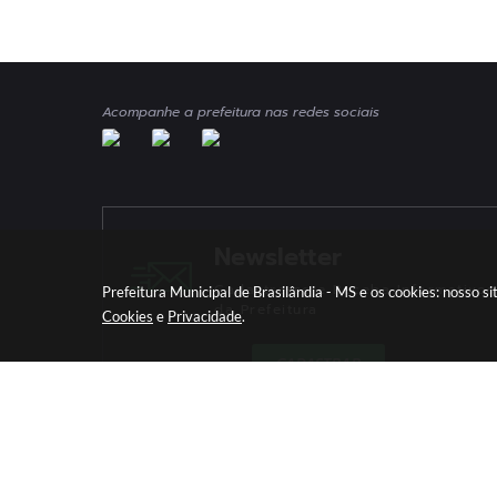
Acompanhe a prefeitura nas redes sociais
Newsletter
Cadastre-se e Receba Informativos
Prefeitura Municipal de Brasilândia - MS e os cookies: nosso 
da Prefeitura
Cookies
e
Privacidade
.
CADASTRAR
Versã