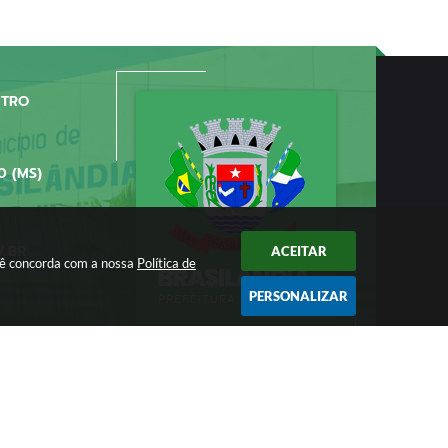
NTRO
0 (MS)
V.BR
ACEITAR
ocê concorda com a nossa
Política de
PERSONALIZAR
/2026 11:11