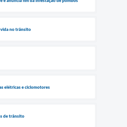
ré e anuncia fim da infestação de pombos
vida no trânsito
s elétricas e ciclomotores
s de trânsito