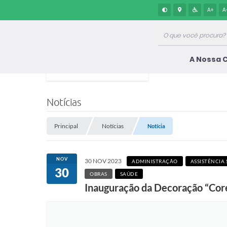
A+
A
A Nossa 
Notícias
Principal
Notícias
Notícia
NOV
30 NOV 2023
ADMINISTRAÇÃO
ASSISTÊNCIA 
30
OBRAS
SAÚDE
Inauguração da Decoração “Cor