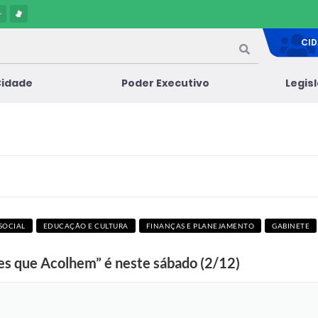
-
CI
Cidade
Poder Executivo
Legis
SOCIAL
EDUCAÇÃO E CULTURA
FINANÇAS E PLANEJAMENTO
GABINETE
es que Acolhem” é neste sábado (2/12)