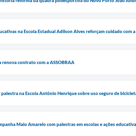
vistoria reforma da quadra poliesportiva do Novo Porto João And
cativas na Escola Estadual Adilson Alves reforçam cuidado com a 
ia renova contrato com a ASSOBRAA
alestra na Escola Antônio Henrique sobre uso seguro de bicicleta
ampanha Maio Amarelo com palestras em escolas e ações educativa