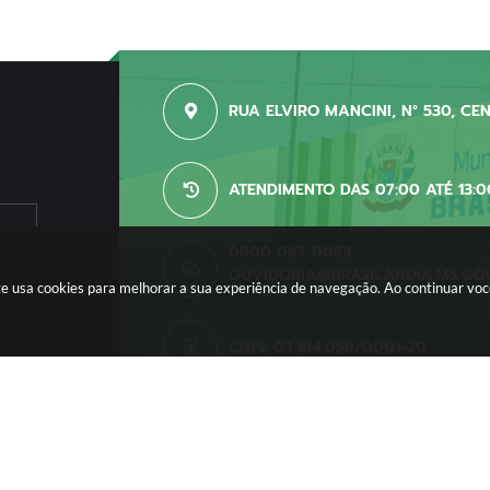
RUA ELVIRO MANCINI, N° 530, CE
ATENDIMENTO DAS 07:00 ATÉ 13:0
0800 067 0053
OUVIDORIA@BRASILANDIA.MS.GO
site usa cookies para melhorar a sua experiência de navegação. Ao continuar v
CNPJ: 03.184.058/0001-20
o do Sistema:
3.5.3 - 19/06/2026
Portal atualizado em:
06/08