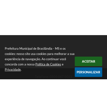
Prefeitura Municipal de Brasilândia - MS e os
cookies: nosso site usa cookies para melhorar a sua
experiência de navegação. Ao continuar você
ACEITAR
concorda com a nossa
Política de Cookies
e
Privacidade
.
PERSONALIZAR
Telefone: 0800 067 0053
Endereço: Rua Elviro Mancini, n° 530, Centro | CEP: 79670-000
Atendimento das 07:00 até 13:00 (MS)
CNPJ: 03.184.058/0001-20
Prefeitura Municipal de Brasilândia - MS