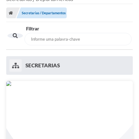
Poder Executivo
Secretarias / Departamentos
Legislação
Filtrar
Transparência
Câmara Municipal
Ouvidoria
SECRETARIAS
e-SIC
Tributação
Diário Oficial
Outros Editais
Plano de Contratações Anual
Portal da Privacidade