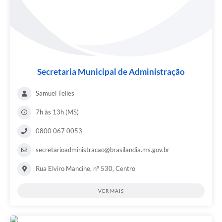
PNAB (Política Nacional Aldir Blanc)
Formulário
Agenda
Contato
Secretaria Municipal de Administração
Samuel Telles
7h às 13h (MS)
0800 067 0053
secretarioadministracao@brasilandia.ms.gov.br
Rua Elviro Mancine, nº 530, Centro
VER MAIS