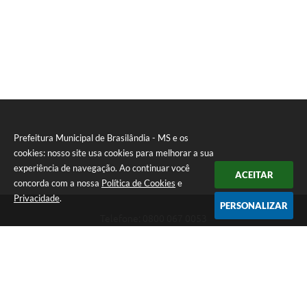
Prefeitura Municipal de Brasilândia - MS e os
cookies: nosso site usa cookies para melhorar a sua
experiência de navegação. Ao continuar você
ACEITAR
concorda com a nossa
Política de Cookies
e
Privacidade
.
PERSONALIZAR
Telefone: 0800 067 0053
Endereço: Rua Elviro Mancini, n° 530, Centro | CEP: 79670-000
Atendimento das 07:00 até 13:00 (MS)
CNPJ: 03.184.058/0001-20
Prefeitura Municipal de Brasilândia - MS