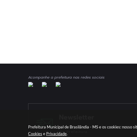
Acompanhe a prefeitura nas redes sociais
Newsletter
Cadastre-se e Receba Informativos
Prefeitura Municipal de Brasilândia - MS e os cookies: nosso 
da Prefeitura
Cookies
e
Privacidade
.