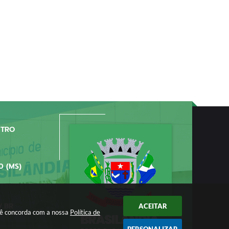
NTRO
0 (MS)
V.BR
ACEITAR
ocê concorda com a nossa
Política de