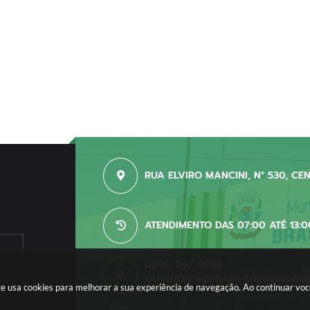
RUA ELVIRO MANCINI, N° 530, CE
ATENDIMENTO DAS 07:00 ATÉ 13:0
0800 067 0053
OUVIDORIA@BRASILANDIA.MS.GO
site usa cookies para melhorar a sua experiência de navegação. Ao continuar v