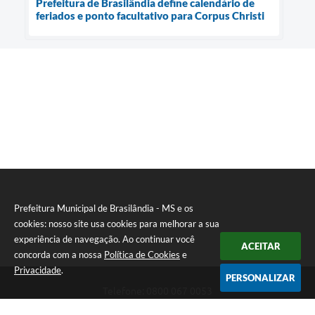
Prefeitura de Brasilândia define calendário de
feriados e ponto facultativo para Corpus Christi
Prefeitura Municipal de Brasilândia - MS e os
cookies: nosso site usa cookies para melhorar a sua
experiência de navegação. Ao continuar você
ACEITAR
concorda com a nossa
Política de Cookies
e
Privacidade
.
PERSONALIZAR
Telefone: 0800 067 0053
Endereço: Rua Elviro Mancini, n° 530, Centro | CEP: 79670-000