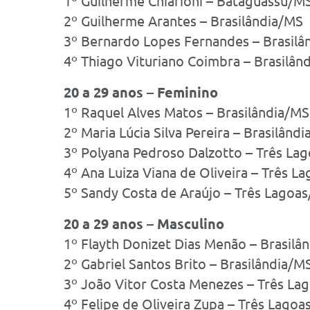
1º Guilherme Chiarioni – Bataguassu/M
2º Guilherme Arantes – Brasilândia/MS
3º Bernardo Lopes Fernandes – Brasilâ
4º Thiago Vituriano Coimbra – Brasilân
20 a 29 anos – Feminino
1º Raquel Alves Matos – Brasilândia/MS
2º Maria Lúcia Silva Pereira – Brasilând
3º Polyana Pedroso Dalzotto – Três La
4º Ana Luiza Viana de Oliveira – Três L
5º Sandy Costa de Araújo – Três Lagoa
20 a 29 anos – Masculino
1º Flayth Donizet Dias Menão – Brasilâ
2º Gabriel Santos Brito – Brasilândia/M
3º João Vitor Costa Menezes – Três La
4º Felipe de Oliveira Zupa – Três Lago