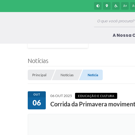
A+
A
A Nossa 
Notícias
Principal
Notícias
Notícia
OUT
06 OUT 2025
EDUCAÇÃO E CULTURA
06
Corrida da Primavera movimenta