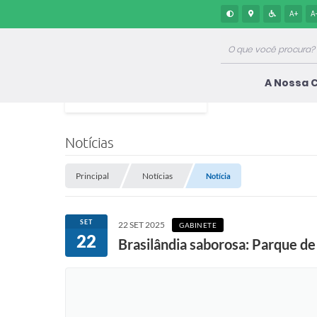
A+
A
A Nossa 
Notícias
Principal
Notícias
Notícia
SET
22 SET 2025
GABINETE
22
Brasilândia saborosa: Parque d