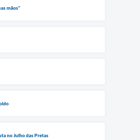
ssas mãos"
pido
uta no Julho das Pretas