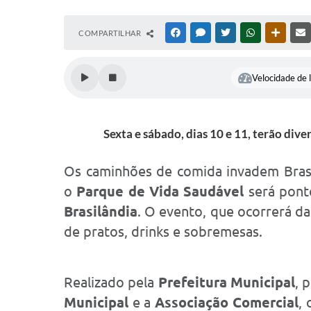
COMPARTILHAR
FACEBOOK
MESSENGER
TWITTER
WHATSAPP
OUTRAS
Velocidade de l
Sexta e sábado, dias 10 e 11, terão div
Os caminhões de comida invadem Brasi
o
Parque de Vida Saudável
será pont
Brasilândia
. O evento, que ocorrerá d
de pratos, drinks e sobremesas.
Realizado pela
Prefeitura Municipal
, 
Municipal
e a
Associação Comercial
,