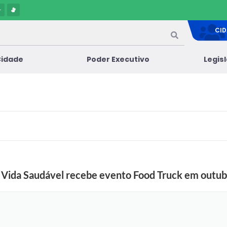
-
CI
Cidade
Poder Executivo
Legis
e Vida Saudável recebe evento Food Truck em outu