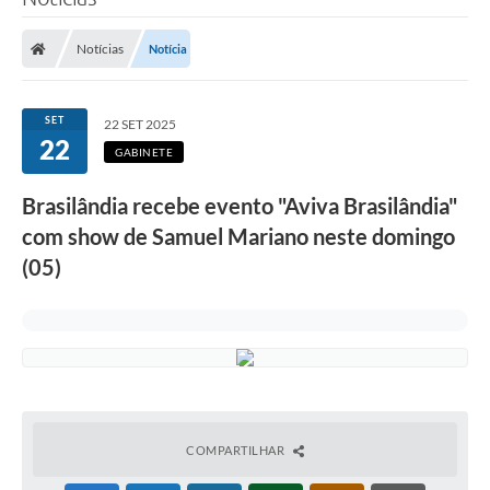
Poder Executivo
Notícias
Notícia
Legislação
Transparência
SET
22 SET 2025
22
Câmara Municipal
GABINETE
Ouvidoria
Brasilândia recebe evento "Aviva Brasilândia"
com show de Samuel Mariano neste domingo
e-SIC
(05)
Tributação
Diário Oficial
Outros Editais
Plano de Contratações Anual
Portal da Privacidade
COMPARTILHAR