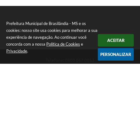
Prefeitura Municipal de Brasilândia - MS e os
cookies: nosso site usa cookies para melhorar a sua
experiência de navegação. Ao continuar você
ACEITAR
concorda com a nossa
Política de Cookies
e
Privacidade
.
PERSONALIZAR
Telefone: 0800 067 0053
Endereço: Rua Elviro Mancini, n° 530, Centro | CEP: 79670-000
Atendimento das 07:00 até 13:00 (MS)
CNPJ: 03.184.058/0001-20
Prefeitura Municipal de Brasilândia - MS
Versão do Sistema:
3.5.3 - 19/06/2026
Portal atualizado em:
06/08/2026 08:47
Dados Abertos