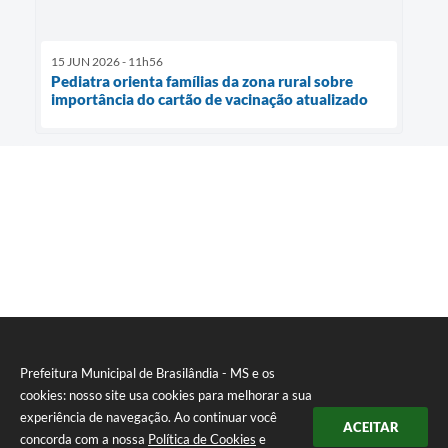
15 JUN 2026 - 11h56
Pediatra orienta famílias da zona rural sobre
importância do cartão de vacinação atualizado
Prefeitura Municipal de Brasilândia - MS e os
cookies: nosso site usa cookies para melhorar a sua
experiência de navegação. Ao continuar você
ACEITAR
concorda com a nossa
Política de Cookies
e