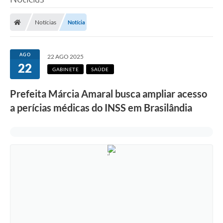
Poder Executivo
Notícias
Notícia
Legislação
Transparência
AGO
22 AGO 2025
22
Câmara Municipal
GABINETE
SAÚDE
Ouvidoria
Prefeita Márcia Amaral busca ampliar acesso
a perícias médicas do INSS em Brasilândia
e-SIC
Tributação
Diário Oficial
Outros Editais
Plano de Contratações Anual
Portal da Privacidade