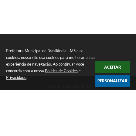
Prefeitura Municipal de Brasilândia - MS e os
cookies: nosso site usa cookies para melhorar a sua
experiência de navegação. Ao continuar você
ACEITAR
concorda com a nossa
Política de Cookies
e
Privacidade
.
PERSONALIZAR
Telefone: 0800 067 0053
Endereço: Rua Elviro Mancini, n° 530, Centro | CEP: 79670-000
Atendimento das 07:00 até 13:00 (MS)
CNPJ: 03.184.058/0001-20
Prefeitura Municipal de Brasilândia - MS
Versão do Sistema:
3.5.3 - 19/06/2026