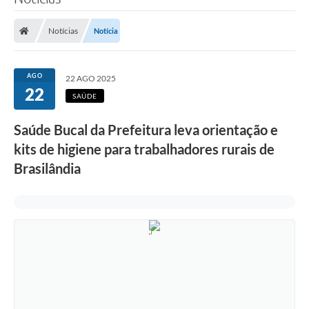
Poder Executivo
Notícias
Notícia
Legislação
Transparência
AGO
22 AGO 2025
22
Câmara Municipal
SAÚDE
Ouvidoria
Saúde Bucal da Prefeitura leva orientação e
kits de higiene para trabalhadores rurais de
e-SIC
Brasilândia
Tributação
Diário Oficial
Outros Editais
Plano de Contratações Anual
Portal da Privacidade