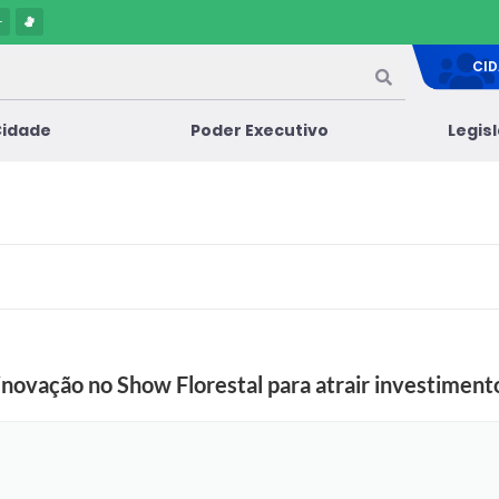
-
CI
Cidade
Poder Executivo
Legis
inovação no Show Florestal para atrair investiment