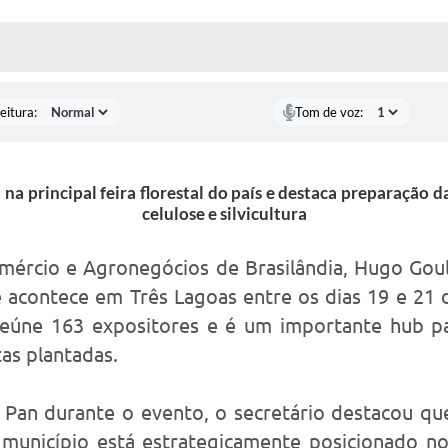
 MÍDIAS
RECEBA NOTÍCIAS
eitura:
Tom de voz:
na principal feira florestal do país e destaca preparação 
celulose e silvicultura
omércio e Agronegócios de Brasilândia, Hugo Gou
acontece em Três Lagoas entre os dias 19 e 21 d
o reúne 163 expositores e é um importante hub p
as plantadas.
 Pan durante o evento, o secretário destacou qu
o município está estrategicamente posicionado n