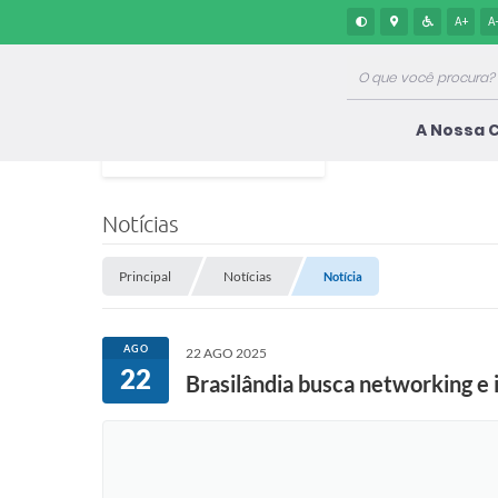
A+
A
A Nossa 
Notícias
Principal
Notícias
Notícia
AGO
22 AGO 2025
22
Brasilândia busca networking e 