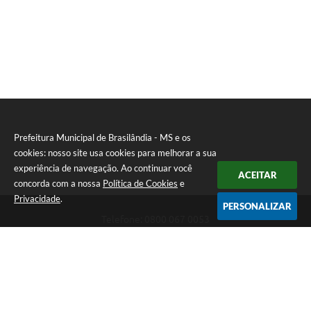
Prefeitura Municipal de Brasilândia - MS e os
cookies: nosso site usa cookies para melhorar a sua
experiência de navegação. Ao continuar você
ACEITAR
concorda com a nossa
Política de Cookies
e
Privacidade
.
PERSONALIZAR
Telefone: 0800 067 0053
Endereço: Rua Elviro Mancini, n° 530, Centro | CEP: 79670-000
Atendimento das 07:00 até 13:00 (MS)
CNPJ: 03.184.058/0001-20
Prefeitura Municipal de Brasilândia - MS