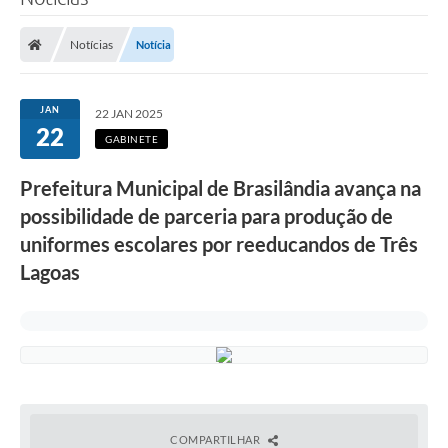
Poder Executivo
Notícias
Notícia
Legislação
Transparência
JAN
22 JAN 2025
22
Câmara Municipal
GABINETE
Ouvidoria
Prefeitura Municipal de Brasilândia avança na
possibilidade de parceria para produção de
e-SIC
uniformes escolares por reeducandos de Três
Tributação
Lagoas
Diário Oficial
Outros Editais
Plano de Contratações Anual
Portal da Privacidade
COMPARTILHAR