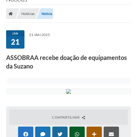
Poder Executivo
Notícias
Notícia
Legislação
Transparência
JAN
21 JAN 2025
21
Câmara Municipal
Ouvidoria
ASSOBRAA recebe doação de equipamentos
da Suzano
e-SIC
Tributação
Diário Oficial
Outros Editais
Plano de Contratações Anual
COMPARTILHAR
Portal da Privacidade