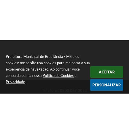
Prefeitura Municipal de Brasilândia - MS e os
cookies: nosso site usa cookies para melhorar a sua
experiência de navegação. Ao continuar você
ACEITAR
concorda com a nossa
Política de Cookies
e
Privacidade
.
PERSONALIZAR
Telefone: 0800 067 0053
Endereço: Rua Elviro Mancini, n° 530, Centro | CEP: 79670-000
Atendimento das 07:00 até 13:00 (MS)
CNPJ: 03.184.058/0001-20
Prefeitura Municipal de Brasilândia - MS