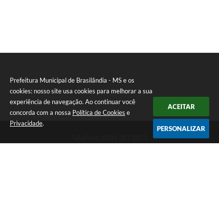
Prefeitura Municipal de Brasilândia - MS e os
cookies: nosso site usa cookies para melhorar a sua
experiência de navegação. Ao continuar você
ACEITAR
concorda com a nossa
Política de Cookies
e
Privacidade
.
PERSONALIZAR
Telefone: 0800 067 0053
Endereço: Rua Elviro Mancini, n° 530, Centro | CEP: 79670-000
Atendimento das 07:00 até 13:00 (MS)
CNPJ: 03.184.058/0001-20
Prefeitura Municipal de Brasilândia - MS
Versão do Sistema:
3.5.3 - 19/06/2026