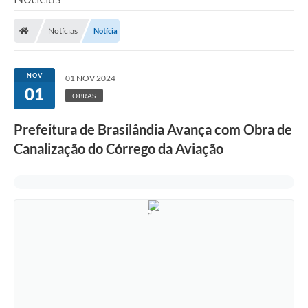
Poder Executivo
Notícias
Notícia
Legislação
Transparência
NOV
01 NOV 2024
01
Câmara Municipal
OBRAS
Ouvidoria
Prefeitura de Brasilândia Avança com Obra de
Canalização do Córrego da Aviação
e-SIC
Tributação
Diário Oficial
Outros Editais
Plano de Contratações Anual
Portal da Privacidade