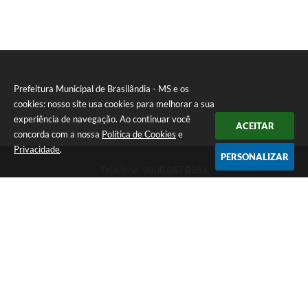
Prefeitura Municipal de Brasilândia - MS e os
cookies: nosso site usa cookies para melhorar a sua
experiência de navegação. Ao continuar você
ACEITAR
concorda com a nossa
Política de Cookies
e
Privacidade
.
PERSONALIZAR
Telefone: 0800 067 0053
Endereço: Rua Elviro Mancini, n° 530, Centro | CEP: 79670-000
Atendimento das 07:00 até 13:00 (MS)
CNPJ: 03.184.058/0001-20
Prefeitura Municipal de Brasilândia - MS
Versão do Sistema:
3.5.3 - 19/06/2026
Portal atualizado em:
05/08/2026 09:45
Dados Abertos