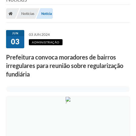
Poder Executivo
Notícias
Notícia
Legislação
Transparência
JUN
03 JUN 2024
03
Câmara Municipal
ADMINISTRAÇÃO
Ouvidoria
Prefeitura convoca moradores de bairros
irregulares para reunião sobre regularização
e-SIC
fundiária
Tributação
Diário Oficial
Outros Editais
Plano de Contratações Anual
Portal da Privacidade