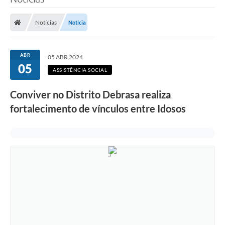
Poder Executivo
Notícias
Notícia
Legislação
Transparência
ABR
05 ABR 2024
05
Câmara Municipal
ASSISTÊNCIA SOCIAL
Ouvidoria
Conviver no Distrito Debrasa realiza
fortalecimento de vínculos entre Idosos
e-SIC
Tributação
Diário Oficial
Outros Editais
Plano de Contratações Anual
Portal da Privacidade