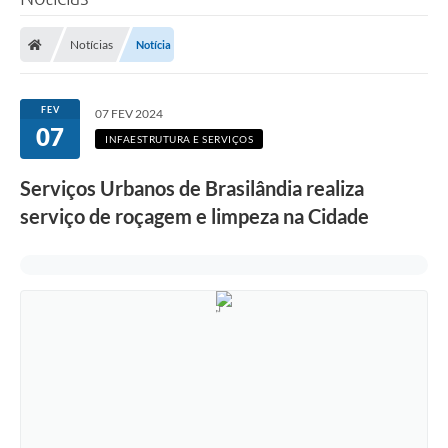
Poder Executivo
Notícias
Notícia
Legislação
Transparência
FEV
07 FEV 2024
07
Câmara Municipal
INFAESTRUTURA E SERVIÇOS
Ouvidoria
Serviços Urbanos de Brasilândia realiza
serviço de roçagem e limpeza na Cidade
e-SIC
Tributação
Diário Oficial
Outros Editais
Plano de Contratações Anual
Portal da Privacidade