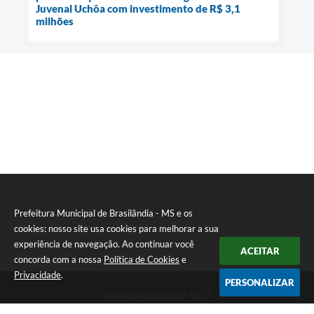
Juvenal Uchôa com investimento de R$ 3,1
milhões
Prefeitura Municipal de Brasilândia - MS e os
cookies: nosso site usa cookies para melhorar a sua
experiência de navegação. Ao continuar você
ACEITAR
concorda com a nossa
Política de Cookies
e
Privacidade
.
PERSONALIZAR
Telefone: 0800 067 0053
Endereço: Rua Elviro Mancini, n° 530, Centro | CEP: 79670-000