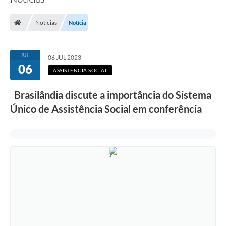
Poder Executivo
Notícias
Notícia
Legislação
Transparência
JUL
06 JUL 2023
06
Câmara Municipal
ASSISTÊNCIA SOCIAL
Ouvidoria
Brasilândia discute a importância do Sistema
Único de Assistência Social em conferência
e-SIC
Tributação
Diário Oficial
Outros Editais
Plano de Contratações Anual
Portal da Privacidade