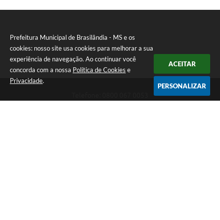
Prefeitura Municipal de Brasilândia - MS e os
cookies: nosso site usa cookies para melhorar a sua
experiência de navegação. Ao continuar você
ACEITAR
concorda com a nossa
Política de Cookies
e
Privacidade
.
PERSONALIZAR
Telefone: 0800 067 0053
Endereço: Rua Elviro Mancini, n° 530, Centro | CEP: 79670-000
Atendimento das 07:00 até 13:00 (MS)
CNPJ: 03.184.058/0001-20
Prefeitura Municipal de Brasilândia - MS
Versão do Sistema:
3.5.3 - 19/06/2026
Portal atualizado em:
06/08/2026 11:11
Dados Abertos
Copyright Instar - 2006-2026. Todos os direitos reservados -
Instar Tecnologia