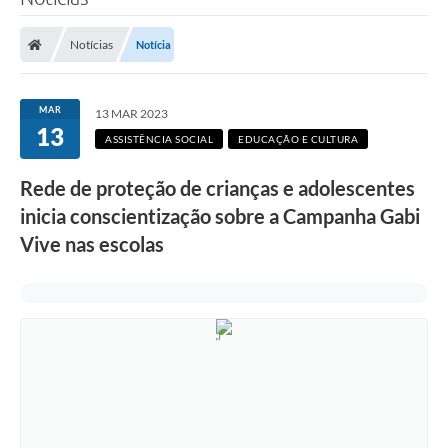
Poder Executivo
Notícias
Notícia
Legislação
Transparência
MAR
13 MAR 2023
13
Câmara Municipal
ASSISTÊNCIA SOCIAL
EDUCAÇÃO E CULTURA
Ouvidoria
Rede de proteção de crianças e adolescentes
inicia conscientização sobre a Campanha Gabi
e-SIC
Vive nas escolas
Tributação
Diário Oficial
Outros Editais
Plano de Contratações Anual
Portal da Privacidade