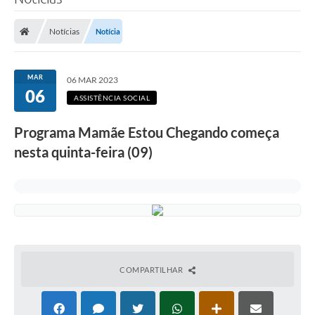
Poder Executivo
Notícias
Notícia
Legislação
Transparência
MAR
06 MAR 2023
06
Câmara Municipal
ASSISTÊNCIA SOCIAL
Ouvidoria
Programa Mamãe Estou Chegando começa
nesta quinta-feira (09)
e-SIC
Tributação
Diário Oficial
Outros Editais
Plano de Contratações Anual
COMPARTILHAR
Portal da Privacidade