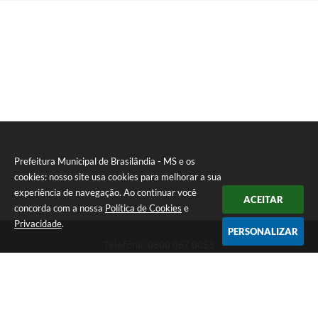
Prefeitura Municipal de Brasilândia - MS e os
cookies: nosso site usa cookies para melhorar a sua
experiência de navegação. Ao continuar você
ACEITAR
concorda com a nossa
Política de Cookies
e
Privacidade
.
PERSONALIZAR
Telefone: 0800 067 0053
Endereço: Rua Elviro Mancini, n° 530, Centro | CEP: 79670-000
Atendimento das 07:00 até 13:00 (MS)
CNPJ: 03.184.058/0001-20
Prefeitura Municipal de Brasilândia - MS