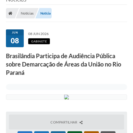
Poder Executivo
Notícias
Notícia
Legislação
Transparência
JUN
08 JUN 2026
08
Câmara Municipal
GABINETE
Ouvidoria
Brasilândia Participa de Audiência Pública
sobre Demarcação de Áreas da União no Rio
e-SIC
Paraná
Tributação
Diário Oficial
Outros Editais
Plano de Contratações Anual
Portal da Privacidade
COMPARTILHAR