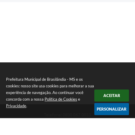
Prefeitura Municipal de Brasilândia - MS e os
cookies: nosso site usa cookies para melhorar a sua
experiência de navegação. Ao continuar você
ACEITAR
concorda com a nossa
Política de Cookies
e
Privacidade
.
PERSONALIZAR
Telefone: 0800 067 0053
Endereço: Rua Elviro Mancini, n° 530, Centro | CEP: 79670-000
Atendimento das 07:00 até 13:00 (MS)
CNPJ: 03.184.058/0001-20