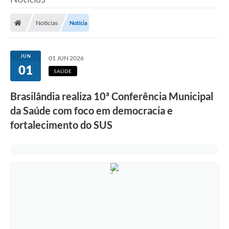
Poder Executivo
Notícias
Notícia
Legislação
Transparência
JUN
01 JUN 2026
01
Câmara Municipal
SAÚDE
Ouvidoria
Brasilândia realiza 10ª Conferência Municipal
da Saúde com foco em democracia e
e-SIC
fortalecimento do SUS
Tributação
Diário Oficial
Outros Editais
Plano de Contratações Anual
Portal da Privacidade