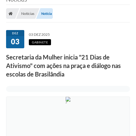
Poder Executivo
Notícias
Notícia
Legislação
Transparência
DEZ
03 DEZ 2025
03
Câmara Municipal
GABINETE
Ouvidoria
Secretaria da Mulher inicia "21 Dias de
Ativismo" com ações na praça e diálogo nas
e-SIC
escolas de Brasilândia
Tributação
Diário Oficial
Outros Editais
Plano de Contratações Anual
Portal da Privacidade