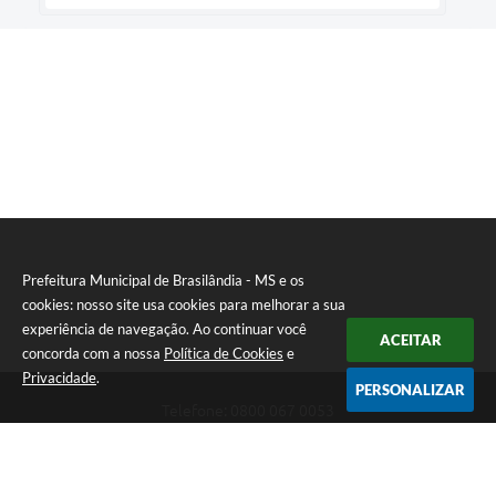
Prefeitura Municipal de Brasilândia - MS e os
cookies: nosso site usa cookies para melhorar a sua
experiência de navegação. Ao continuar você
ACEITAR
concorda com a nossa
Política de Cookies
e
Privacidade
.
PERSONALIZAR
Telefone: 0800 067 0053
Endereço: Rua Elviro Mancini, n° 530, Centro | CEP: 79670-000
Atendimento das 07:00 até 13:00 (MS)
CNPJ: 03.184.058/0001-20