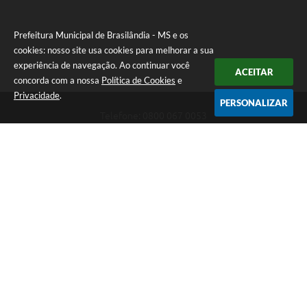
Prefeitura Municipal de Brasilândia - MS e os
cookies: nosso site usa cookies para melhorar a sua
experiência de navegação. Ao continuar você
ACEITAR
concorda com a nossa
Política de Cookies
e
Privacidade
.
PERSONALIZAR
Telefone: 0800 067 0053
Endereço: Rua Elviro Mancini, n° 530, Centro | CEP: 79670-000
Atendimento das 07:00 até 13:00 (MS)
CNPJ: 03.184.058/0001-20
Prefeitura Municipal de Brasilândia - MS
Versão do Sistema:
3.5.3 - 19/06/2026
Portal atualizado em:
06/08/2026 11:11
Dados Abertos
Copyright Instar - 2006-2026. Todos os direitos reservados -
Instar Tecnologia