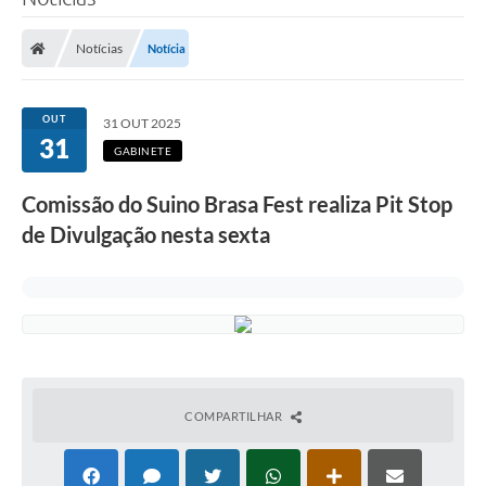
Poder Executivo
Notícias
Notícia
Legislação
Transparência
OUT
31 OUT 2025
31
Câmara Municipal
GABINETE
Ouvidoria
Comissão do Suino Brasa Fest realiza Pit Stop
de Divulgação nesta sexta
e-SIC
Tributação
Diário Oficial
Outros Editais
Plano de Contratações Anual
COMPARTILHAR
Portal da Privacidade